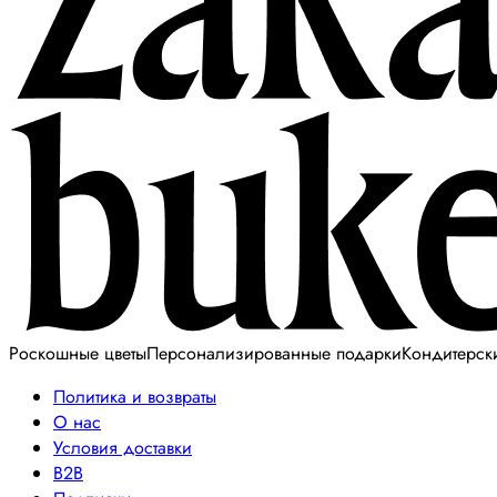
Роскошные цветы
Персонализированные подарки
Кондитерск
Политика и возвраты
О нас
Условия доставки
B2B