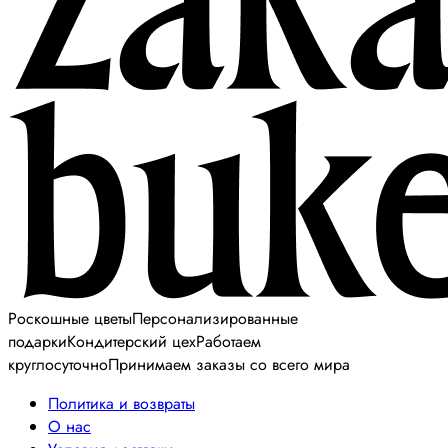
Роскошные цветы
Персонализированные
подарки
Кондитерский цех
Работаем
круглосуточно
Принимаем заказы со всего мира
Политика и возвраты
О нас