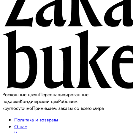
Роскошные цветы
Персонализированные
подарки
Кондитерский цех
Работаем
круглосуточно
Принимаем заказы со всего мира
Политика и возвраты
О нас