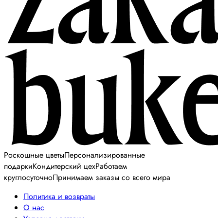
Роскошные цветы
Персонализированные
подарки
Кондитерский цех
Работаем
круглосуточно
Принимаем заказы со всего мира
Политика и возвраты
О нас