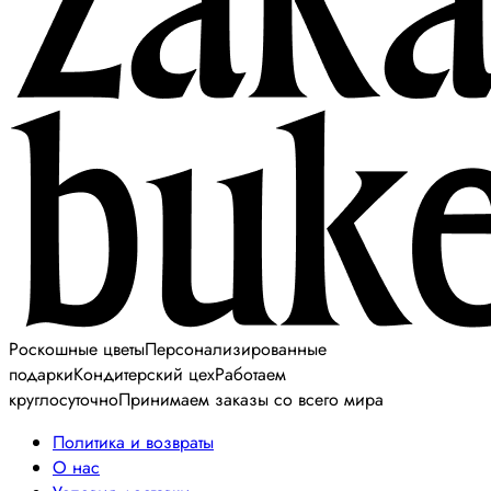
Роскошные цветы
Персонализированные
подарки
Кондитерский цех
Работаем
круглосуточно
Принимаем заказы со всего мира
Политика и возвраты
О нас