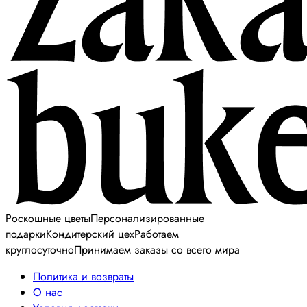
Роскошные цветы
Персонализированные
подарки
Кондитерский цех
Работаем
круглосуточно
Принимаем заказы со всего мира
Политика и возвраты
О нас