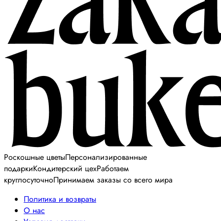
Роскошные цветы
Персонализированные
подарки
Кондитерский цех
Работаем
круглосуточно
Принимаем заказы со всего мира
Политика и возвраты
О нас