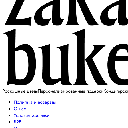
Роскошные цветы
Персонализированные подарки
Кондитерск
Политика и возвраты
О нас
Условия доставки
B2B