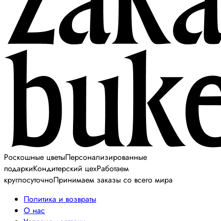
Роскошные цветы
Персонализированные
подарки
Кондитерский цех
Работаем
круглосуточно
Принимаем заказы со всего мира
Политика и возвраты
О нас