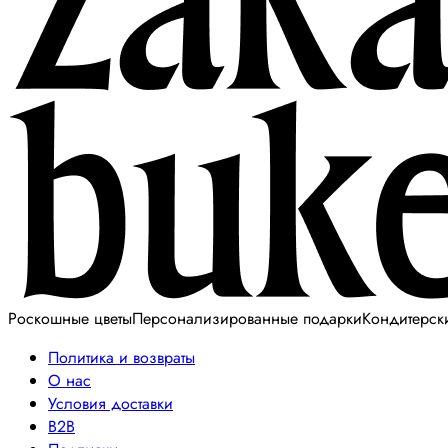
Роскошные цветы
Персонализированные подарки
Кондитерск
Политика и возвраты
О нас
Условия доставки
B2B