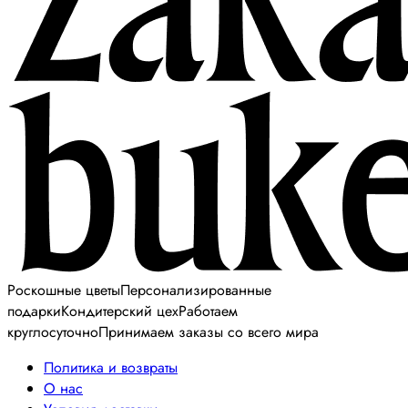
Роскошные цветы
Персонализированные
подарки
Кондитерский цех
Работаем
круглосуточно
Принимаем заказы со всего мира
Политика и возвраты
О нас