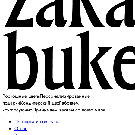
Роскошные цветы
Персонализированные
подарки
Кондитерский цех
Работаем
круглосуточно
Принимаем заказы со всего мира
Политика и возвраты
О нас