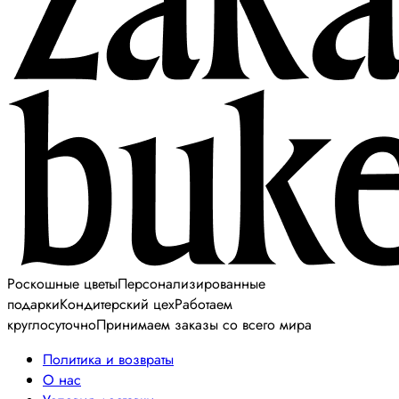
Роскошные цветы
Персонализированные
подарки
Кондитерский цех
Работаем
круглосуточно
Принимаем заказы со всего мира
Политика и возвраты
О нас