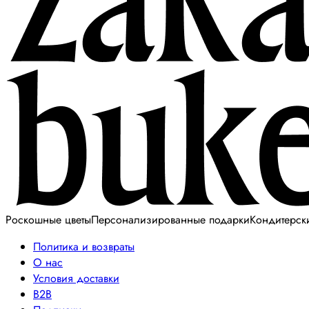
Роскошные цветы
Персонализированные подарки
Кондитерск
Политика и возвраты
О нас
Условия доставки
B2B