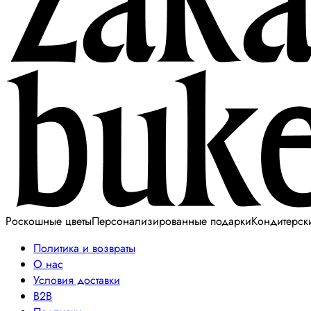
Роскошные цветы
Персонализированные подарки
Кондитерск
Политика и возвраты
О нас
Условия доставки
B2B