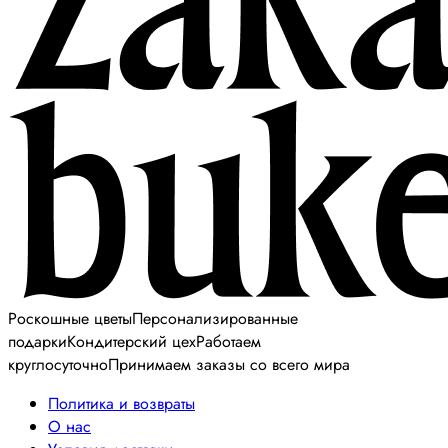
Роскошные цветы
Персонализированные
подарки
Кондитерский цех
Работаем
круглосуточно
Принимаем заказы со всего мира
Политика и возвраты
О нас