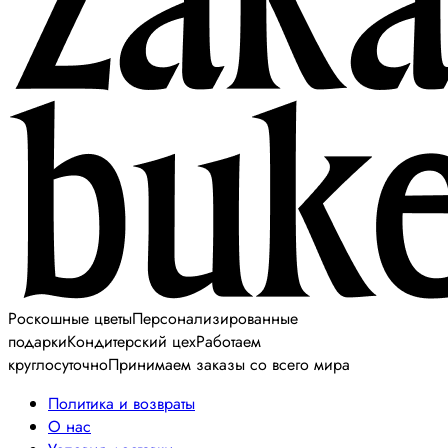
Роскошные цветы
Персонализированные
подарки
Кондитерский цех
Работаем
круглосуточно
Принимаем заказы со всего мира
Политика и возвраты
О нас