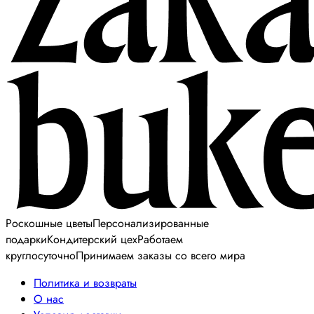
Роскошные цветы
Персонализированные
подарки
Кондитерский цех
Работаем
круглосуточно
Принимаем заказы со всего мира
Политика и возвраты
О нас