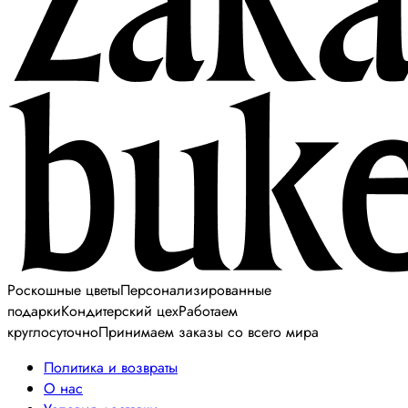
Роскошные цветы
Персонализированные
подарки
Кондитерский цех
Работаем
круглосуточно
Принимаем заказы со всего мира
Политика и возвраты
О нас