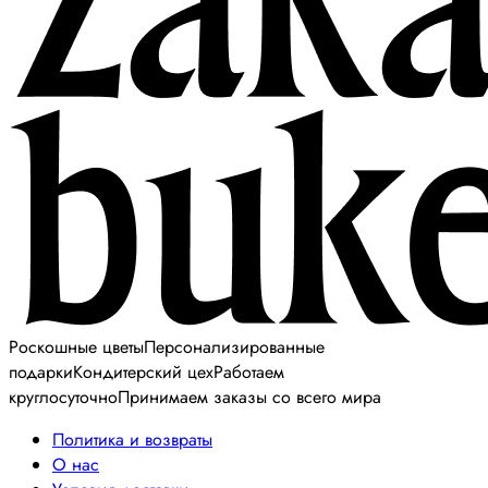
Роскошные цветы
Персонализированные
подарки
Кондитерский цех
Работаем
круглосуточно
Принимаем заказы со всего мира
Политика и возвраты
О нас