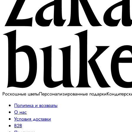
Роскошные цветы
Персонализированные подарки
Кондитерск
Политика и возвраты
О нас
Условия доставки
B2B