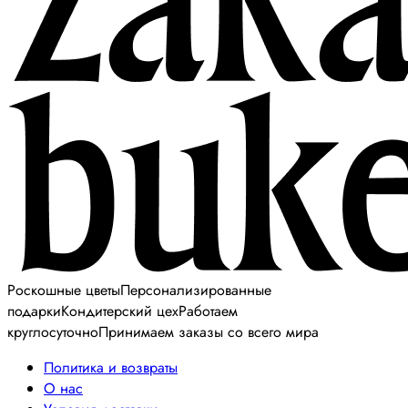
Роскошные цветы
Персонализированные
подарки
Кондитерский цех
Работаем
круглосуточно
Принимаем заказы со всего мира
Политика и возвраты
О нас