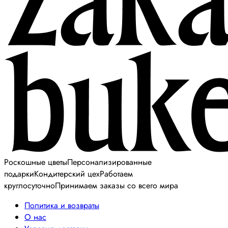
Роскошные цветы
Персонализированные
подарки
Кондитерский цех
Работаем
круглосуточно
Принимаем заказы со всего мира
Политика и возвраты
О нас