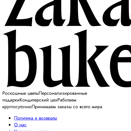
Роскошные цветы
Персонализированные
подарки
Кондитерский цех
Работаем
круглосуточно
Принимаем заказы со всего мира
Политика и возвраты
О нас