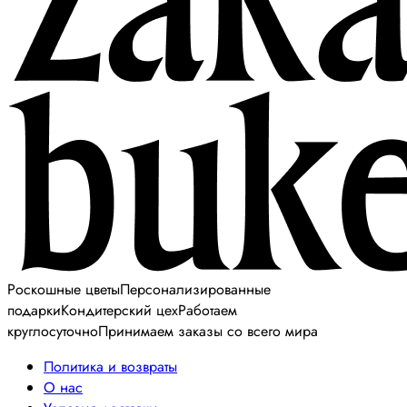
Роскошные цветы
Персонализированные
подарки
Кондитерский цех
Работаем
круглосуточно
Принимаем заказы со всего мира
Политика и возвраты
О нас