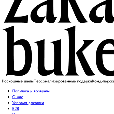
Роскошные цветы
Персонализированные подарки
Кондитерск
Политика и возвраты
О нас
Условия доставки
B2B