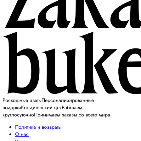
Роскошные цветы
Персонализированные
подарки
Кондитерский цех
Работаем
круглосуточно
Принимаем заказы со всего мира
Политика и возвраты
О нас