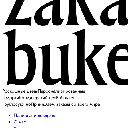
Роскошные цветы
Персонализированные
подарки
Кондитерский цех
Работаем
круглосуточно
Принимаем заказы со всего мира
Политика и возвраты
О нас