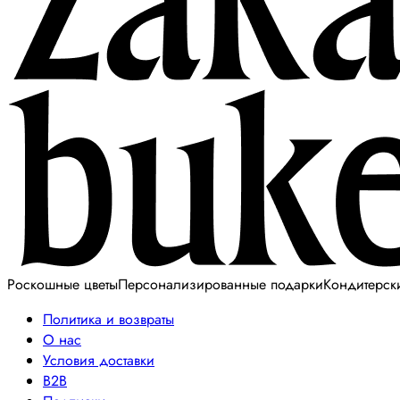
Роскошные цветы
Персонализированные подарки
Кондитерск
Политика и возвраты
О нас
Условия доставки
B2B