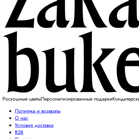
Роскошные цветы
Персонализированные подарки
Кондитерск
Политика и возвраты
О нас
Условия доставки
B2B