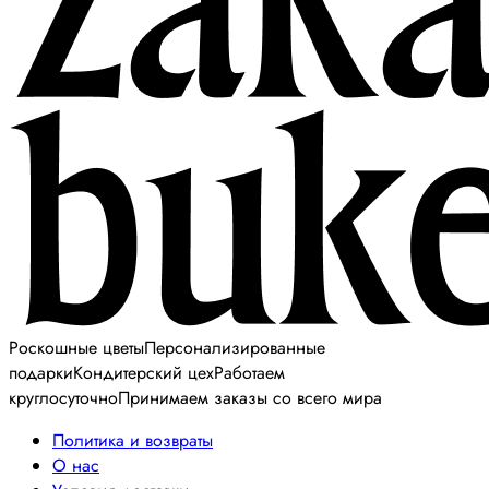
Роскошные цветы
Персонализированные
подарки
Кондитерский цех
Работаем
круглосуточно
Принимаем заказы со всего мира
Политика и возвраты
О нас