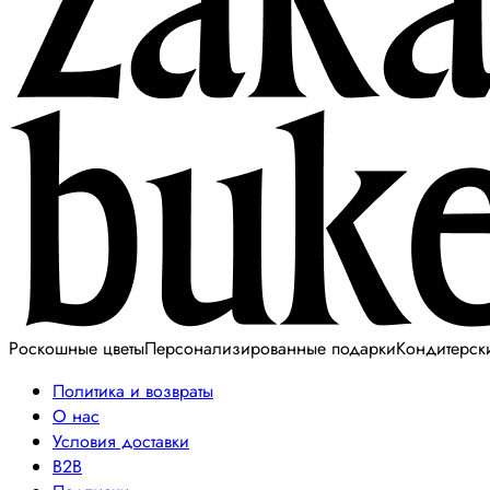
Роскошные цветы
Персонализированные подарки
Кондитерск
Политика и возвраты
О нас
Условия доставки
B2B