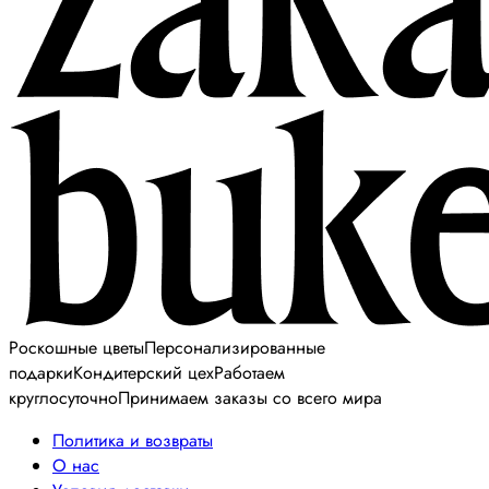
Роскошные цветы
Персонализированные
подарки
Кондитерский цех
Работаем
круглосуточно
Принимаем заказы со всего мира
Политика и возвраты
О нас