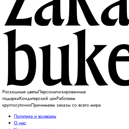
Роскошные цветы
Персонализированные
подарки
Кондитерский цех
Работаем
круглосуточно
Принимаем заказы со всего мира
Политика и возвраты
О нас