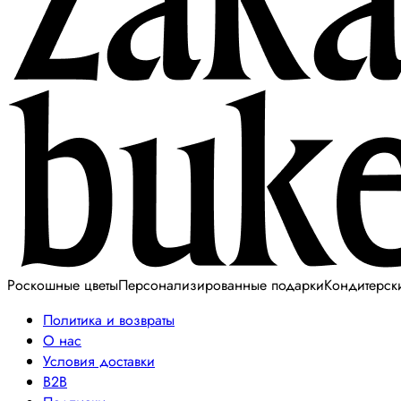
Роскошные цветы
Персонализированные подарки
Кондитерск
Политика и возвраты
О нас
Условия доставки
B2B