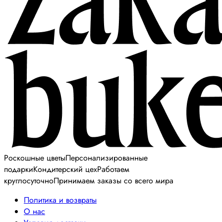
Роскошные цветы
Персонализированные
подарки
Кондитерский цех
Работаем
круглосуточно
Принимаем заказы со всего мира
Политика и возвраты
О нас