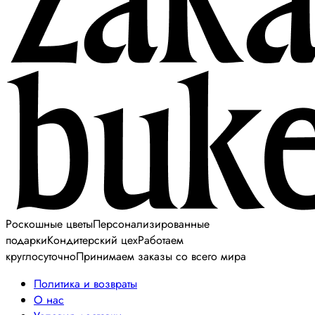
Роскошные цветы
Персонализированные
подарки
Кондитерский цех
Работаем
круглосуточно
Принимаем заказы со всего мира
Политика и возвраты
О нас