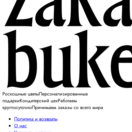
Роскошные цветы
Персонализированные
подарки
Кондитерский цех
Работаем
круглосуточно
Принимаем заказы со всего мира
Политика и возвраты
О нас