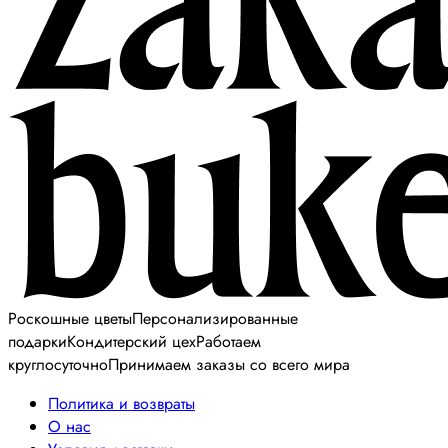
Роскошные цветы
Персонализированные
подарки
Кондитерский цех
Работаем
круглосуточно
Принимаем заказы со всего мира
Политика и возвраты
О нас