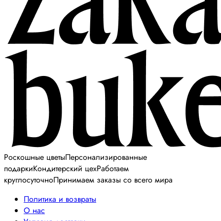
Роскошные цветы
Персонализированные
подарки
Кондитерский цех
Работаем
круглосуточно
Принимаем заказы со всего мира
Политика и возвраты
О нас