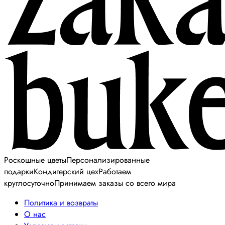
Роскошные цветы
Персонализированные
подарки
Кондитерский цех
Работаем
круглосуточно
Принимаем заказы со всего мира
Политика и возвраты
О нас