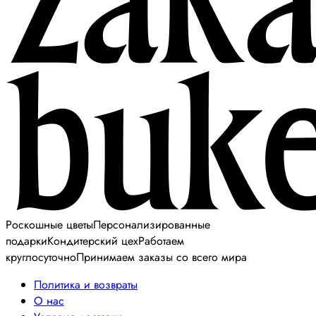
Роскошные цветы
Персонализированные
подарки
Кондитерский цех
Работаем
круглосуточно
Принимаем заказы со всего мира
Политика и возвраты
О нас