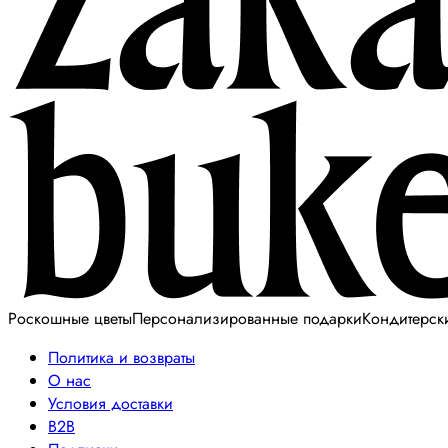
Роскошные цветы
Персонализированные подарки
Кондитерск
Политика и возвраты
О нас
Условия доставки
B2B