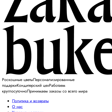
Роскошные цветы
Персонализированные
подарки
Кондитерский цех
Работаем
круглосуточно
Принимаем заказы со всего мира
Политика и возвраты
О нас