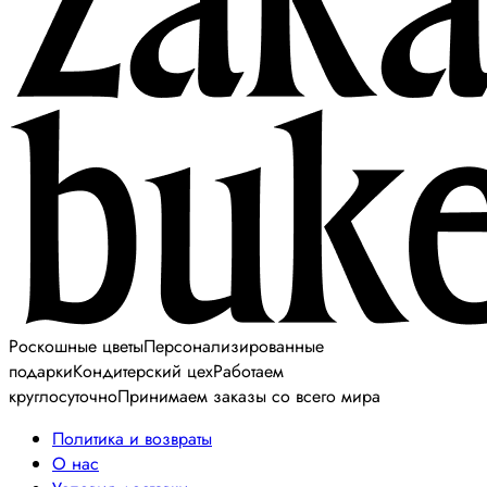
Роскошные цветы
Персонализированные
подарки
Кондитерский цех
Работаем
круглосуточно
Принимаем заказы со всего мира
Политика и возвраты
О нас