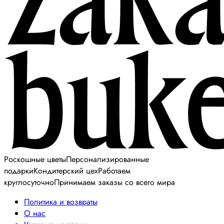
Роскошные цветы
Персонализированные
подарки
Кондитерский цех
Работаем
круглосуточно
Принимаем заказы со всего мира
Политика и возвраты
О нас