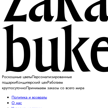
Роскошные цветы
Персонализированные
подарки
Кондитерский цех
Работаем
круглосуточно
Принимаем заказы со всего мира
Политика и возвраты
О нас