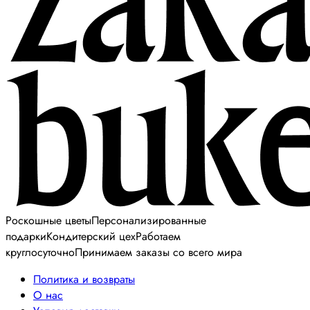
Роскошные цветы
Персонализированные
подарки
Кондитерский цех
Работаем
круглосуточно
Принимаем заказы со всего мира
Политика и возвраты
О нас