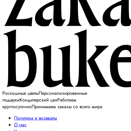
Роскошные цветы
Персонализированные
подарки
Кондитерский цех
Работаем
круглосуточно
Принимаем заказы со всего мира
Политика и возвраты
О нас