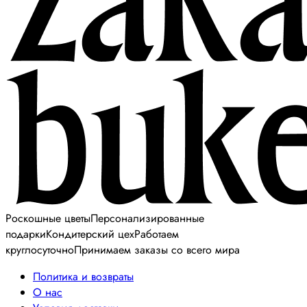
Роскошные цветы
Персонализированные
подарки
Кондитерский цех
Работаем
круглосуточно
Принимаем заказы со всего мира
Политика и возвраты
О нас